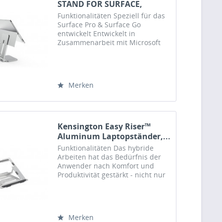
STAND FOR SURFACE,
K58277WW
Funktionalitäten Speziell für das
Surface Pro & Surface Go
entwickelt Entwickelt in
Zusammenarbeit mit Microsoft
für eine perfekte Passform und
Funktionsfähigkeit. Das schlanke
und professionelle
Industriedesign macht ihn zu
Merken
einem...
Kensington Easy Riser™
Aluminum Laptopständer,...
Funktionalitäten Das hybride
Arbeiten hat das Bedürfnis der
Anwender nach Komfort und
Produktivität gestärkt - nicht nur
im Büro, sondern auch zu Hause
oder wo immer sie gerade
arbeiten. Auch die Nachfrage
nach ökologischer...
Merken