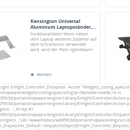
Kensington Universal
Aluminum Laptopständer,...
Funktionalitäten Wenn neben
dem Laptop weiteres Zubehör auf
dem Schreibtisch verwendet
wird, wird der Platz irgendwann
knapp. Mit dem Universellen
Laptopständer können Sie Ihren
Laptop auf eine bequeme
Betrachtungshöhe anheben
Merken
und...
ught Enlight_Controller_Exception: Action "Widgets_Listing_ajaxList
e/shopware/widgets/Listing/ajaxListing?p=3&mode=next&c=9 in
953d/portal/shopware/engine/Library/Enlight/Controller/Action.ph
953d/portal/shopware/engine/Library/Enlight/Controller/Action.ph
gActi...', Array) #1
953d/portal/shopware/engine/Library/Enlight/Controller/Dispatche
istingActi...') #2 /www/htdocs/w00f953d/portal/shopware/engine/Lib
er_Dispatcher_Default->dispatch(Object(Enlight_Controller_Request