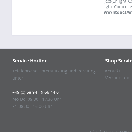
Object(Enlight_
Enlight_Controll
/www/htdocs/w00
Service Hotline
Shop Servi
Telefonische Unterstützung und Beratung
Kontakt
Versand und
unter:
+49 (0) 68 94 - 9 66 44 0
Mo-Do: 09:30 - 17:30 Uhr
Fr: 08:30 - 16:00 Uhr
* Alle Preise verstehen s