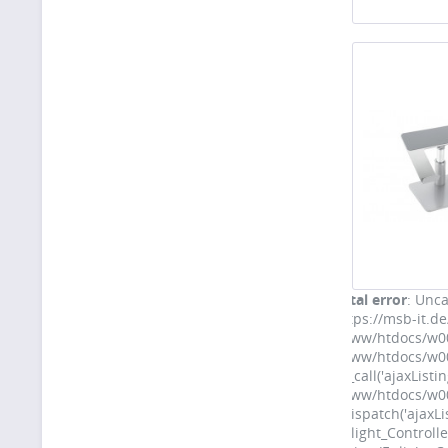
Fatal error
: Unca
https://msb-it.d
/www/htdocs/w00f
/www/htdocs/w00f
>__call('ajaxListin
/www/htdocs/w00f
>dispatch('ajaxL
Enlight_Controll