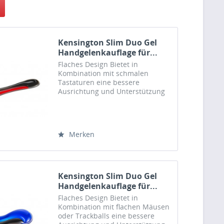
Kensington Slim Duo Gel
Handgelenkauflage für...
Flaches Design Bietet in
Kombination mit schmalen
Tastaturen eine bessere
Ausrichtung und Unterstützung
für Ihre Handgelenke und Hände.
Gelkissen Das Gelkissen
unterstützt die natürliche
Krümmung Ihres Handgelenks
Merken
auf angenehme Weise und...
Kensington Slim Duo Gel
Handgelenkauflage für...
Flaches Design Bietet in
Kombination mit flachen Mäusen
oder Trackballs eine bessere