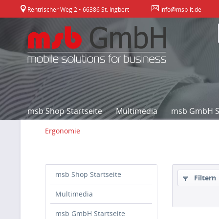
Rentrischer Weg 2 • 66386 St. Ingbert
info@msb-it.de
msb Shop Startseite
Multimedia
msb GmbH St
Ergonomie
msb Shop Startseite
Filtern
Multimedia
msb GmbH Startseite