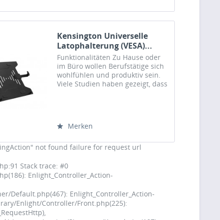
Kensington Universelle
Latophalterung (VESA)...
Funktionalitäten Zu Hause oder
im Büro wollen Berufstätige sich
wohlfühlen und produktiv sein.
Viele Studien haben gezeigt, dass
mehrere Monitore die
Produktivität steigern, auch wenn
Sie Ihren Laptop als zusätzlichen
Bildschirm...
Merken
ingAction" not found failure for request url
p:91 Stack trace: #0
p(186): Enlight_Controller_Action-
r/Default.php(467): Enlight_Controller_Action-
rary/Enlight/Controller/Front.php(225):
_RequestHttp),