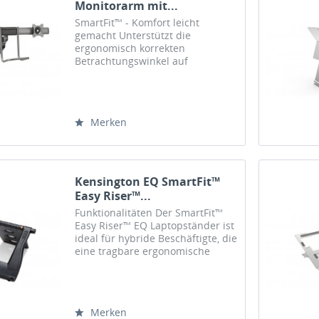
Monitorarm mit...
SmartFit™ - Komfort leicht
gemacht Unterstützt die
ergonomisch korrekten
Betrachtungswinkel auf
Augenhöhe sowie eine
verbesserte Ausrichtung von
Nacken und Schultern.
Verwendet datengestützte
Merken
Forschung und eine farbcodierte
Schablone für...
Kensington EQ SmartFit™
Easy Riser™...
Funktionalitäten Der SmartFit™
Easy Riser™ EQ Laptopständer ist
ideal für hybride Beschäftigte, die
eine tragbare ergonomische
Lösung suchen, und für
Unternehmen, die nachhaltige
Produkte bevorzugen. Der
SmartFit™ Easy Riser™ EQ...
Merken