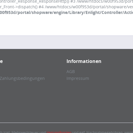
Controller_Response_ResponseHttp)) #3 /www/htdocs/w00f953d/por
er_Front->dispatch() #4 /www/htdocs/w00f953d/portal/shopware/ve
f953d/portal/shopware/engine/Library/Enlight/Controller/Act
ce
Informationen
AGB
 Zahlungsbedingungen
Impressum
ich zzgl. Mehrwertsteuer und
Versandkosten
und ggf. Nachnahmegebühren, wenn 