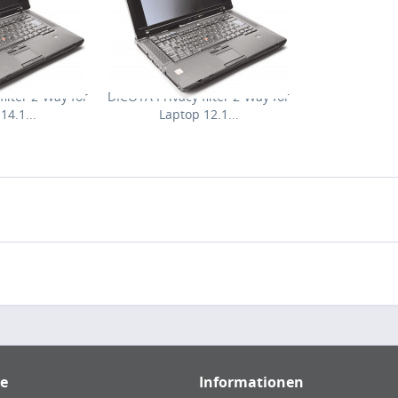
ilter 2-Way for
DICOTA Privacy filter 2-Way for
14.1...
Laptop 12.1...
ce
Informationen