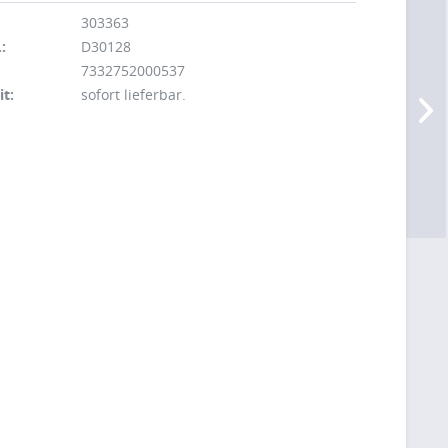
303363
:
D30128
7332752000537
it:
sofort lieferbar.