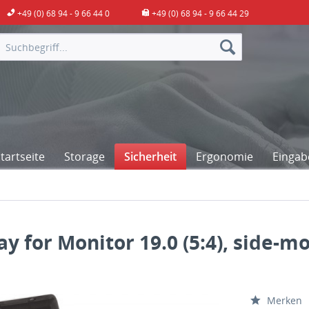
+49 (0) 68 94 - 9 66 44 0
+49 (0) 68 94 - 9 66 44 29
artseite
Storage
Sicherheit
Ergonomie
Eingab
ay for Monitor 19.0 (5:4), side-m
Merken