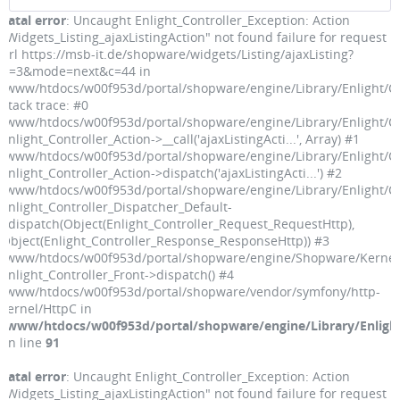
Fatal error
: Uncaught Enlight_Controller_Exception: Action
"Widgets_Listing_ajaxListingAction" not found failure for request
url https://msb-it.de/shopware/widgets/Listing/ajaxListing?
p=3&mode=next&c=44 in
/www/htdocs/w00f953d/portal/shopware/engine/Library/Enlight/Co
Stack trace: #0
/www/htdocs/w00f953d/portal/shopware/engine/Library/Enlight/Con
Enlight_Controller_Action->__call('ajaxListingActi...', Array) #1
/www/htdocs/w00f953d/portal/shopware/engine/Library/Enlight/Con
Enlight_Controller_Action->dispatch('ajaxListingActi...') #2
/www/htdocs/w00f953d/portal/shopware/engine/Library/Enlight/Con
Enlight_Controller_Dispatcher_Default-
>dispatch(Object(Enlight_Controller_Request_RequestHttp),
Object(Enlight_Controller_Response_ResponseHttp)) #3
/www/htdocs/w00f953d/portal/shopware/engine/Shopware/Kernel.
Enlight_Controller_Front->dispatch() #4
/www/htdocs/w00f953d/portal/shopware/vendor/symfony/http-
kernel/HttpC in
/www/htdocs/w00f953d/portal/shopware/engine/Library/Enlight
on line
91
Fatal error
: Uncaught Enlight_Controller_Exception: Action
"Widgets_Listing_ajaxListingAction" not found failure for request