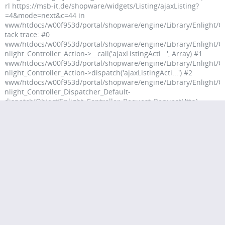
url https://msb-it.de/shopware/widgets/Listing/ajaxListing?
p=4&mode=next&c=44 in
/www/htdocs/w00f953d/portal/shopware/engine/Library/Enlight/Co
Stack trace: #0
/www/htdocs/w00f953d/portal/shopware/engine/Library/Enlight/Con
Enlight_Controller_Action->__call('ajaxListingActi...', Array) #1
/www/htdocs/w00f953d/portal/shopware/engine/Library/Enlight/Con
Enlight_Controller_Action->dispatch('ajaxListingActi...') #2
/www/htdocs/w00f953d/portal/shopware/engine/Library/Enlight/Con
Enlight_Controller_Dispatcher_Default-
>dispatch(Object(Enlight_Controller_Request_RequestHttp),
Object(Enlight_Controller_Response_ResponseHttp)) #3
/www/htdocs/w00f953d/portal/shopware/engine/Shopware/Kernel.
Enlight_Controller_Front->dispatch() #4
/www/htdocs/w00f953d/portal/shopware/vendor/symfony/http-
kernel/HttpC in
/www/htdocs/w00f953d/portal/shopware/engine/Library/Enlight
on line
91
Service Hotline