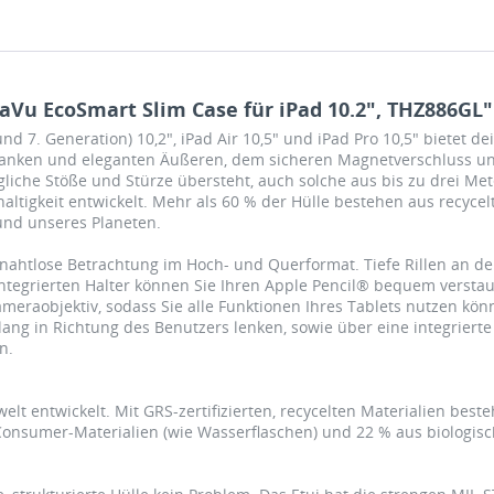
Vu EcoSmart Slim Case für iPad 10.2", THZ886GL"
und 7. Generation) 10,2", iPad Air 10,5" und iPad Pro 10,5" bietet 
lanken und eleganten Äußeren, dem sicheren Magnetverschluss und 
tägliche Stöße und Stürze übersteht, auch solche aus bis zu drei Me
tigkeit entwickelt. Mehr als 60 % der Hülle bestehen aus recycel
und unseres Planeten.
nahtlose Betrachtung im Hoch- und Querformat. Tiefe Rillen an der
tegrierten Halter können Sie Ihren Apple Pencil® bequem verstaue
meraobjektiv, sodass Sie alle Funktionen Ihres Tablets nutzen kön
lang in Richtung des Benutzers lenken, sowie über eine integrierte
n.
elt entwickelt. Mit GRS-zertifizierten, recycelten Materialien best
-Consumer-Materialien (wie Wasserflaschen) und 22 % aus biologis