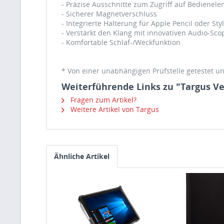
- Präzise Ausschnitte zum Zugriff auf Bedienel
- Sicherer Magnetverschluss
- Integrierte Halterung für Apple Pencil oder Styl
- Verstärkt den Klang mit innovativen Audio-Sc
- Komfortable Schlaf-/Weckfunktion
* Von einer unabhängigen Prüfstelle getestet 
Weiterführende Links zu "Targus Ve
Fragen zum Artikel?
Weitere Artikel von Targus
Ähnliche Artikel