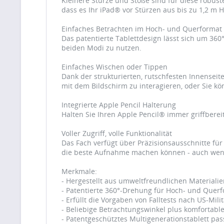
Kleinere Stürze und Stöße sind für diese robust
dass es Ihr iPad® vor Stürzen aus bis zu 1,2 m 
Einfaches Betrachten im Hoch- und Querformat
Das patentierte Tablettdesign lässt sich um 360
beiden Modi zu nutzen.
Einfaches Wischen oder Tippen
Dank der strukturierten, rutschfesten Innenseit
mit dem Bildschirm zu interagieren, oder Sie 
Integrierte Apple Pencil Halterung
Halten Sie Ihren Apple Pencil® immer griffbereit
Voller Zugriff, volle Funktionalität
Das Fach verfügt über Präzisionsausschnitte fü
die beste Aufnahme machen können - auch wenn
Merkmale:
- Hergestellt aus umweltfreundlichen Materiali
- Patentierte 360°-Drehung für Hoch- und Quer
- Erfüllt die Vorgaben von Falltests nach US-Mil
- Beliebige Betrachtungswinkel plus komfortable
- Patentgeschütztes Multigenerationstablett pass