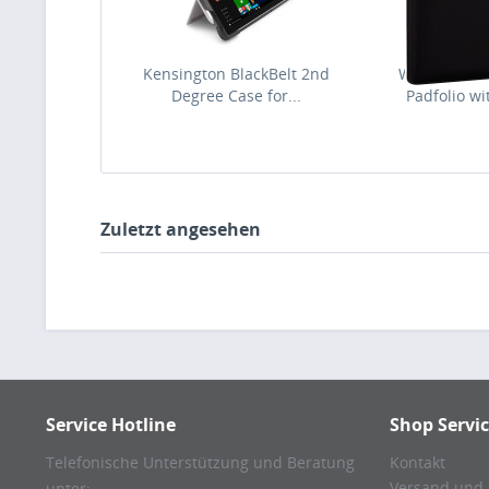
Kensington BlackBelt 2nd
Wenger, Affi
Degree Case for...
Padfolio wit
Zuletzt angesehen
Service Hotline
Shop Servi
Telefonische Unterstützung und Beratung
Kontakt
Versand und
unter: