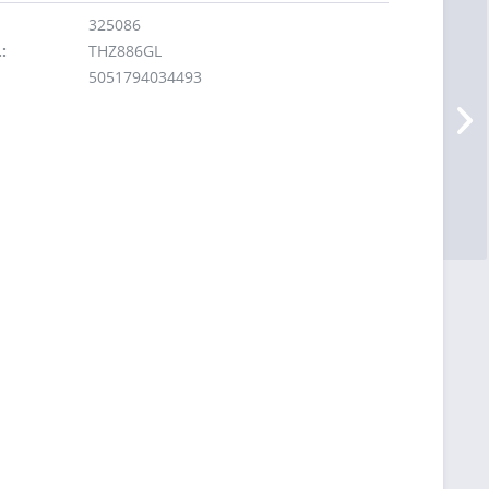
325086
:
THZ886GL
5051794034493