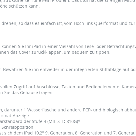
e, strukturierte Hülle kein Problem. Das Etui hat die strengen MIL
Höhe schützen kann.
° drehen, so dass es einfach ist, vom Hoch- ins Querformat und zu
e können Sie Ihr iPad in einer Vielzahl von Lese- oder Betrachtung
können das Cover zurückklappen, um bequem zu tippen.
. Bewahren Sie ihn entweder in der integrierten Stiftablage auf ode
r vollen Zugriff auf Anschlüsse, Tasten und Bedienelemente. Kamer
 Sie das Gehäuse tragen.
en, darunter 1 Wasserflasche und andere PCP- und biologisch abba
format-Anzeige
itärstandard der Stufe 4 (MIL-STD 810G)*
 Schreibposition
t sich dem iPad 10,2" 9. Generation, 8. Generation und 7. Generatio