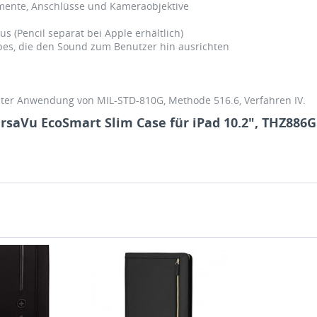
emente, Anschlüsse und Kameraobjektive
us (Pencil separat bei Apple erhältlich)
opes, die den Sound zum Benutzer hin ausrichten
unter Anwendung von MIL-STD-810G, Methode 516.6, Verfahren IV.
rsaVu EcoSmart Slim Case für iPad 10.2", THZ886G