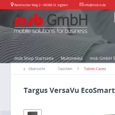
Rentrischer Weg 2 • 66386 St. Ingbert
info@msb-it.de
msb Shop Startseite
Multimedia
msb GmbH St
Übersicht
Taschen
Tablet-Cases
Targus VersaVu EcoSmart 