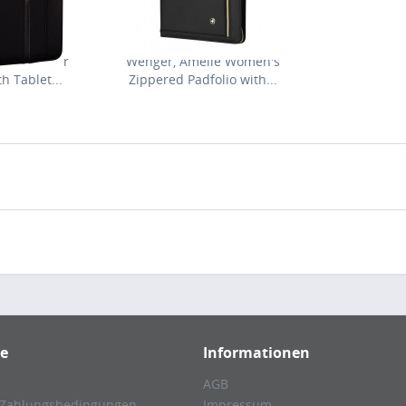
liate Binder
Wenger, Amelie Women's
h Tablet...
Zippered Padfolio with...
ce
Informationen
AGB
 Zahlungsbedingungen
Impressum