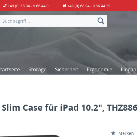
+49 (0) 68 94 - 9 66 44 0
+49 (0) 68 94 - 9 66 44 29
artseite
Storage
Sicherheit
Ergonomie
Eingab
Slim Case für iPad 10.2", THZ88
Merken