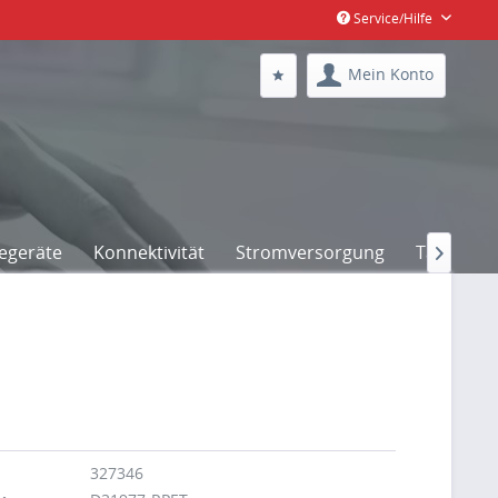
Service/Hilfe
Mein Konto
egeräte
Konnektivität
Stromversorgung
Taschen

327346