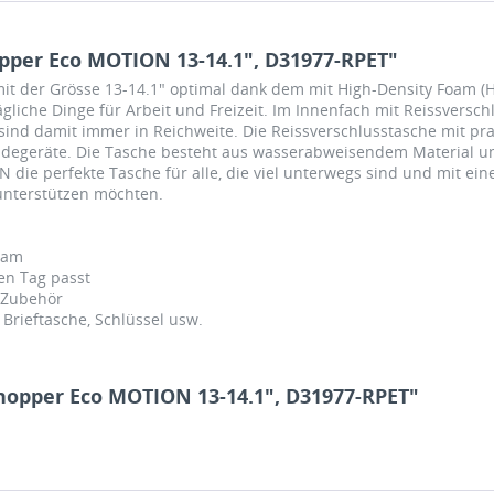
per Eco MOTION 13-14.1", D31977-RPET"
t der Grösse 13-14.1" optimal dank dem mit High-Density Foam (
ägliche Dinge für Arbeit und Freizeit. Im Innenfach mit Reissver
d sind damit immer in Reichweite. Die Reissverschlusstasche mit p
adegeräte. Die Tasche besteht aus wasserabweisendem Material u
 die perfekte Tasche für alle, die viel unterwegs sind und mit ei
unterstützen möchten.
oam
en Tag passt
s Zubehör
 Brieftasche, Schlüssel usw.
hopper Eco MOTION 13-14.1", D31977-RPET"