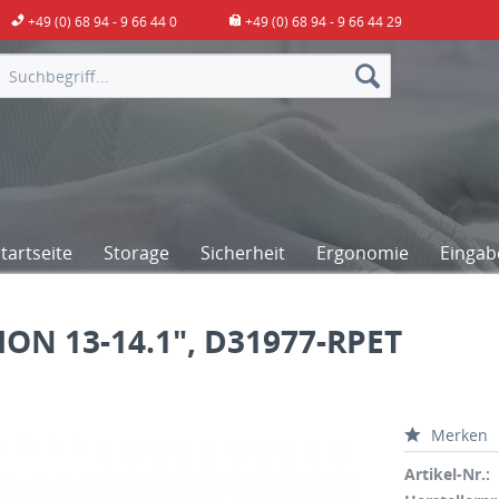
+49 (0) 68 94 - 9 66 44 0
+49 (0) 68 94 - 9 66 44 29
artseite
Storage
Sicherheit
Ergonomie
Eingab
ON 13-14.1", D31977-RPET
Merken
Artikel-Nr.: