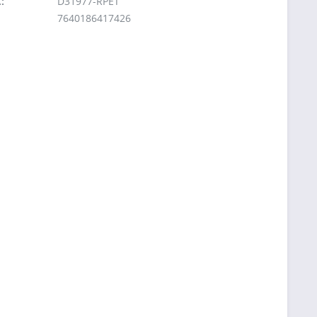
:
D31977-RPET
7640186417426