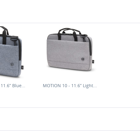
 Slim Case
DICOTA Eco Slim Case
1.6” Blue...
MOTION 10 - 11.6” Light...