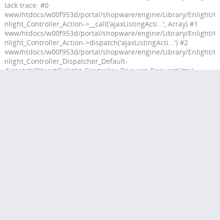
Stack trace: #0
/www/htdocs/w00f953d/portal/shopware/engine/Library/Enlight/Con
Enlight_Controller_Action->__call('ajaxListingActi...', Array) #1
/www/htdocs/w00f953d/portal/shopware/engine/Library/Enlight/Con
Enlight_Controller_Action->dispatch('ajaxListingActi...') #2
/www/htdocs/w00f953d/portal/shopware/engine/Library/Enlight/Con
Enlight_Controller_Dispatcher_Default-
>dispatch(Object(Enlight_Controller_Request_RequestHttp),
Object(Enlight_Controller_Response_ResponseHttp)) #3
/www/htdocs/w00f953d/portal/shopware/engine/Shopware/Kernel.
Enlight_Controller_Front->dispatch() #4
/www/htdocs/w00f953d/portal/shopware/vendor/symfony/http-
kernel/HttpC in
/www/htdocs/w00f953d/portal/shopware/engine/Library/Enlight
on line
91
Service Hotline
Shop Service
Informationen