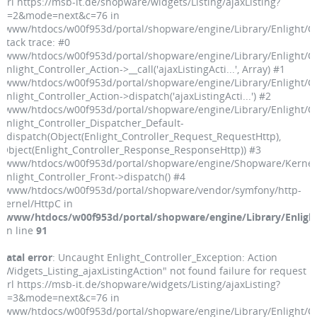
url https://msb-it.de/shopware/widgets/Listing/ajaxListing?
p=2&mode=next&c=76 in
/www/htdocs/w00f953d/portal/shopware/engine/Library/Enlight/Co
Stack trace: #0
/www/htdocs/w00f953d/portal/shopware/engine/Library/Enlight/Con
Enlight_Controller_Action->__call('ajaxListingActi...', Array) #1
/www/htdocs/w00f953d/portal/shopware/engine/Library/Enlight/Con
Enlight_Controller_Action->dispatch('ajaxListingActi...') #2
/www/htdocs/w00f953d/portal/shopware/engine/Library/Enlight/Con
Enlight_Controller_Dispatcher_Default-
>dispatch(Object(Enlight_Controller_Request_RequestHttp),
Object(Enlight_Controller_Response_ResponseHttp)) #3
/www/htdocs/w00f953d/portal/shopware/engine/Shopware/Kernel.
Enlight_Controller_Front->dispatch() #4
/www/htdocs/w00f953d/portal/shopware/vendor/symfony/http-
kernel/HttpC in
/www/htdocs/w00f953d/portal/shopware/engine/Library/Enlight
on line
91
Fatal error
: Uncaught Enlight_Controller_Exception: Action
"Widgets_Listing_ajaxListingAction" not found failure for request
url https://msb-it.de/shopware/widgets/Listing/ajaxListing?
p=3&mode=next&c=76 in
/www/htdocs/w00f953d/portal/shopware/engine/Library/Enlight/Co