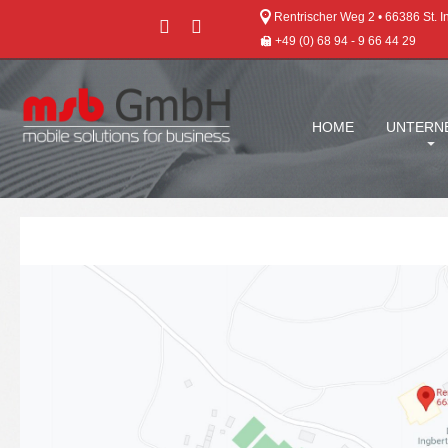
Rentrischer Weg 2 • 66386 St. I
+49 (0) 68 94 - 9 66 44 29
HOME
UNTERN
KONTAKT
UND
ANFAHRT